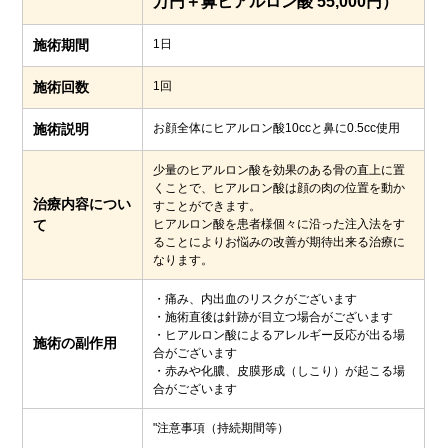
万円＋鼻ヒアルロン酸 55,000円）
施術期間
1日
施術回数
1回
施術説明
お顔全体にヒアルロン酸10ccと鼻に0.5cc使用
少量のヒアルロン酸を効果のある骨の直上に置
くことで、ヒアルロン酸は顔の肉の位置を動か
治療内容につい
すことができます。
て
ヒアルロン酸を患者様個々に沿った注入法をす
ることによりお悩みの改善が期待出来る治療に
なります。
・痛み、内出血のリスクがございます
・施術直後は針跡が目立つ場合がございます
・ヒアルロン酸によるアレルギー反応が出る場
施術の副作用
合がございます
・赤みや化膿、皮膜形成（しこり）が起こる場
合がございます
"注意事項（持続期間等）