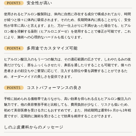
安全性が高い
POINT3
使用されるヒアルロン酸製剤は、体内に自然に存在する成分で構成されており、時間
が経つと徐々に体内に吸収されます。そのため、長期間体内に残ることがなく、安全
性が非常に高いと言えます。また、万が一仕上がりに不満があった場合でも、ヒアル
ロン酸を溶解する薬剤（ヒアルロニダーゼ）を使用することで修正が可能です。これ
により、施術への心理的なハードルも低くなります。
多用途でカスタマイズ可能
POINT4
ヒアルロン酸注入のもう一つの魅力は、その適応範囲の広さです。しわやたるみの改
善だけでなく、唇をふっくらさせたり、鼻筋を通したりすることも可能です。個々の
患者さまの顔立ちやご要望に応じて、注入する部位や量を調整することができるた
め、オーダーメイドの美しさを提供できます。
コストパフォーマンスの良さ
POINT5
手軽に始められる価格帯でありながら、高い効果を得られる点もヒアルロン酸注入の
魅力です。他の美容整形手術と比較しても、費用負担が少なく、リスクも低いため、
初めて美容医療を受ける方にもおすすめです。また、持続期間は通常6ヶ月から1年程
度ですが、定期的に施術を受けることで効果を維持することができます。
しのぶ皮膚科からのメッセージ