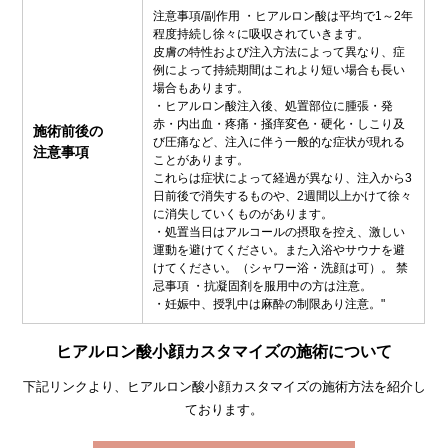
注意事項/副作用 ・ヒアルロン酸は平均で1～2年
程度持続し徐々に吸収されていきます。
皮膚の特性および注入方法によって異なり、症
例によって持続期間はこれより短い場合も長い
場合もあります。
・ヒアルロン酸注入後、処置部位に腫張・発
赤・内出血・疼痛・掻痒変色・硬化・しこり及
施術前後の
び圧痛など、注入に伴う一般的な症状が現れる
注意事項
ことがあります。
これらは症状によって経過が異なり、注入から3
日前後で消失するものや、2週間以上かけて徐々
に消失していくものがあります。
・処置当日はアルコールの摂取を控え、激しい
運動を避けてください。また入浴やサウナを避
けてください。（シャワー浴・洗顔は可）。 禁
忌事項 ・抗凝固剤を服用中の方は注意。
・妊娠中、授乳中は麻酔の制限あり注意。"
ヒアルロン酸小顔カスタマイズの施術について
下記リンクより、ヒアルロン酸小顔カスタマイズの施術方法を紹介し
ております。