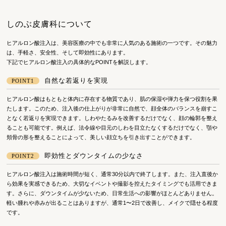
しのぶ皮膚科について
ヒアルロン酸注入は、美容医療の中でも非常に人気のある施術の一つです。その魅力
は、手軽さ、安全性、そして即効性にあります。
下記でヒアルロン酸注入の具体的なPOINTを解説します。
自然な若返りを実現
POINT1
ヒアルロン酸はもともと体内に存在する物質であり、肌の保湿や弾力を保つ役割を果
たします。このため、注入後の仕上がりが非常に自然で、顔全体のバランスを崩すこ
となく若返りを実現できます。しわやたるみを改善するだけでなく、顔の輪郭を整え
ることも可能です。例えば、法令線や目元のしわを目立たなくするだけでなく、顎や
頬骨の形を整えることによって、美しい顔立ちを引き出すことができます。
即効性とダウンタイムの少なさ
POINT2
ヒアルロン酸注入は施術時間が短く、通常30分以内で終了します。また、注入直後か
ら効果を実感できるため、大切なイベントや撮影を控えたタイミングでも活用できま
す。さらに、ダウンタイムが少ないため、日常生活への影響がほとんどありません。
軽い腫れや赤みが出ることはありますが、通常1〜2日で改善し、メイクで隠せる程度
です。