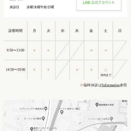
休診日
水曜/木曜午前/日曜
診察時間
月
火
水
木
金
土
日
9:50〜13:00
○
○
○
○
14:50〜19:00
○
○
○
○
△
18:00まで
※
臨時休診は
Information
参照