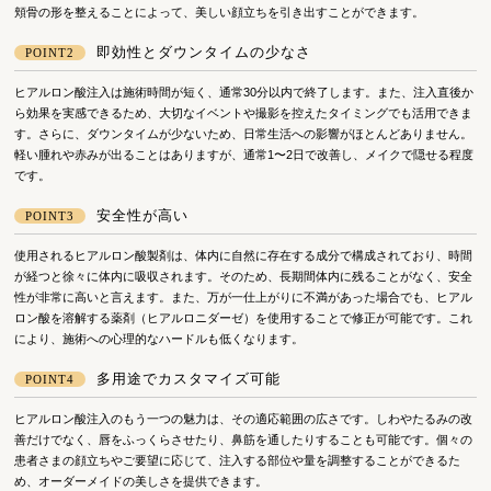
頬骨の形を整えることによって、美しい顔立ちを引き出すことができます。
即効性とダウンタイムの少なさ
POINT2
ヒアルロン酸注入は施術時間が短く、通常30分以内で終了します。また、注入直後か
ら効果を実感できるため、大切なイベントや撮影を控えたタイミングでも活用できま
す。さらに、ダウンタイムが少ないため、日常生活への影響がほとんどありません。
軽い腫れや赤みが出ることはありますが、通常1〜2日で改善し、メイクで隠せる程度
です。
安全性が高い
POINT3
使用されるヒアルロン酸製剤は、体内に自然に存在する成分で構成されており、時間
が経つと徐々に体内に吸収されます。そのため、長期間体内に残ることがなく、安全
性が非常に高いと言えます。また、万が一仕上がりに不満があった場合でも、ヒアル
ロン酸を溶解する薬剤（ヒアルロニダーゼ）を使用することで修正が可能です。これ
により、施術への心理的なハードルも低くなります。
多用途でカスタマイズ可能
POINT4
ヒアルロン酸注入のもう一つの魅力は、その適応範囲の広さです。しわやたるみの改
善だけでなく、唇をふっくらさせたり、鼻筋を通したりすることも可能です。個々の
患者さまの顔立ちやご要望に応じて、注入する部位や量を調整することができるた
め、オーダーメイドの美しさを提供できます。