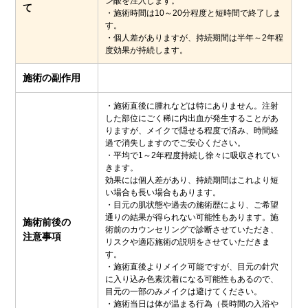
ン酸を注入します。
て
・施術時間は10～20分程度と短時間で終了しま
す。
・個人差がありますが、持続期間は半年～2年程
度効果が持続します。
施術の副作用
・施術直後に腫れなどは特にありません。注射
した部位にごく稀に内出血が発生することがあ
りますが、メイクで隠せる程度で済み、時間経
過で消失しますのでご安心ください。
・平均で1～2年程度持続し徐々に吸収されてい
きます。
効果には個人差があり、持続期間はこれより短
い場合も長い場合もあります。
・目元の肌状態や過去の施術歴により、ご希望
通りの結果が得られない可能性もあります。施
施術前後の
術前のカウンセリングで診断させていただき、
注意事項
リスクや適応施術の説明をさせていただきま
す。
・施術直後よりメイク可能ですが、目元の針穴
に入り込み色素沈着になる可能性もあるので、
目元の一部のみメイクは避けてください。
・施術当日は体が温まる行為（長時間の入浴や