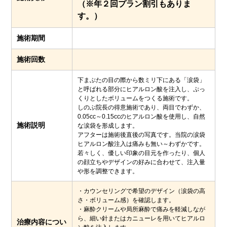
（※年２回プラン割引もありま
す。）
施術期間
施術回数
下まぶたの目の際から数ミリ下にある「涙袋」
と呼ばれる部分にヒアルロン酸を注入し、ぷっ
くりとしたボリュームをつくる施術です。
しのぶ院長の得意施術であり、両目でわずか、
0.05cc～0.15ccのヒアルロン酸を使用し、自然
施術説明
な涙袋を形成します。
アフターは施術後直後の写真です。当院の涙袋
ヒアルロン酸注入は痛みも無い～わずかです。
若々しく、優しい印象の目元を作ったり、個人
の顔立ちやデザインの好みに合わせて、注入量
や形を調整できます。
・カウンセリングで希望のデザイン（涙袋の高
さ・ボリューム感）を確認します。
・麻酔クリームや局所麻酔で痛みを軽減しなが
ら、細い針またはカニューレを用いてヒアルロ
治療内容につい