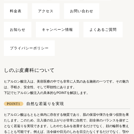
料金表
アクセス
お問い合わせ
お知らせ
キャンペーン情報
よくあるご質問
プライバシーポリシー
しのぶ皮膚科について
ヒアルロン酸注入は、美容医療の中でも非常に人気のある施術の一つです。その魅力
は、手軽さ、安全性、そして即効性にあります。
下記でヒアルロン酸注入の具体的なPOINTを解説します。
自然な若返りを実現
POINT1
ヒアルロン酸はもともと体内に存在する物質であり、肌の保湿や弾力を保つ役割を果
たします。このため、注入後の仕上がりが非常に自然で、顔全体のバランスを崩すこ
となく若返りを実現できます。しわやたるみを改善するだけでなく、顔の輪郭を整え
ることも可能です。例えば、法令線や目元のしわを目立たなくするだけでなく、顎や