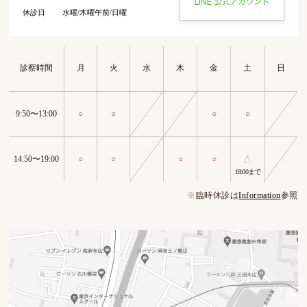
休診日
水曜/木曜午前/日曜
診察時間
月
火
水
木
金
土
日
9:50〜13:00
○
○
○
○
14:50〜19:00
○
○
○
○
△
18:00まで
※
臨時休診は
Information
参照