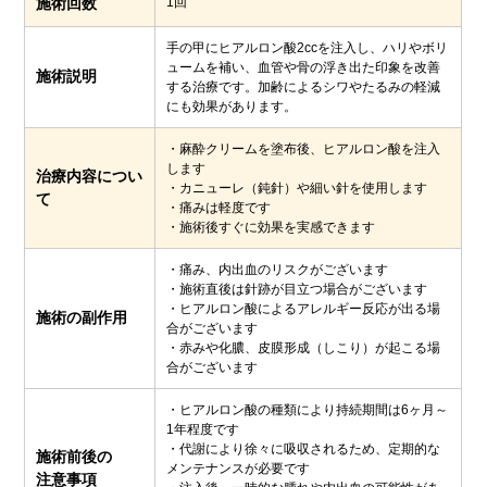
施術回数
1回
手の甲にヒアルロン酸2ccを注入し、ハリやボリ
ュームを補い、血管や骨の浮き出た印象を改善
施術説明
する治療です。加齢によるシワやたるみの軽減
にも効果があります。
・麻酔クリームを塗布後、ヒアルロン酸を注入
します
治療内容につい
・カニューレ（鈍針）や細い針を使用します
て
・痛みは軽度です
・施術後すぐに効果を実感できます
・痛み、内出血のリスクがございます
・施術直後は針跡が目立つ場合がございます
・ヒアルロン酸によるアレルギー反応が出る場
施術の副作用
合がございます
・赤みや化膿、皮膜形成（しこり）が起こる場
合がございます
・ヒアルロン酸の種類により持続期間は6ヶ月～
1年程度です
・代謝により徐々に吸収されるため、定期的な
施術前後の
メンテナンスが必要です
注意事項