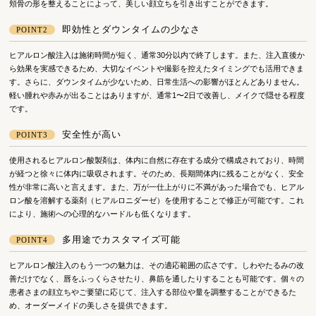
頬骨の形を整えることによって、美しい顔立ちを引き出すことができます。
即効性とダウンタイムの少なさ
POINT2
ヒアルロン酸注入は施術時間が短く、通常30分以内で終了します。また、注入直後か
ら効果を実感できるため、大切なイベントや撮影を控えたタイミングでも活用できま
す。さらに、ダウンタイムが少ないため、日常生活への影響がほとんどありません。
軽い腫れや赤みが出ることはありますが、通常1〜2日で改善し、メイクで隠せる程度
です。
安全性が高い
POINT3
使用されるヒアルロン酸製剤は、体内に自然に存在する成分で構成されており、時間
が経つと徐々に体内に吸収されます。そのため、長期間体内に残ることがなく、安全
性が非常に高いと言えます。また、万が一仕上がりに不満があった場合でも、ヒアル
ロン酸を溶解する薬剤（ヒアルロニダーゼ）を使用することで修正が可能です。これ
により、施術への心理的なハードルも低くなります。
多用途でカスタマイズ可能
POINT4
ヒアルロン酸注入のもう一つの魅力は、その適応範囲の広さです。しわやたるみの改
善だけでなく、唇をふっくらさせたり、鼻筋を通したりすることも可能です。個々の
患者さまの顔立ちやご要望に応じて、注入する部位や量を調整することができるた
め、オーダーメイドの美しさを提供できます。