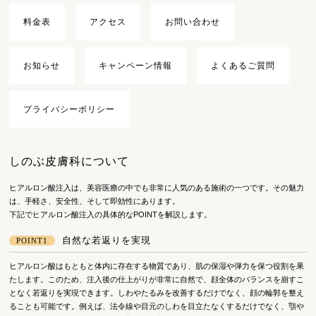
料金表
アクセス
お問い合わせ
お知らせ
キャンペーン情報
よくあるご質問
プライバシーポリシー
しのぶ皮膚科について
ヒアルロン酸注入は、美容医療の中でも非常に人気のある施術の一つです。その魅力
は、手軽さ、安全性、そして即効性にあります。
下記でヒアルロン酸注入の具体的なPOINTを解説します。
自然な若返りを実現
POINT1
ヒアルロン酸はもともと体内に存在する物質であり、肌の保湿や弾力を保つ役割を果
たします。このため、注入後の仕上がりが非常に自然で、顔全体のバランスを崩すこ
となく若返りを実現できます。しわやたるみを改善するだけでなく、顔の輪郭を整え
ることも可能です。例えば、法令線や目元のしわを目立たなくするだけでなく、顎や