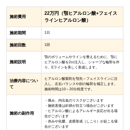
22万円（顎ヒアルロン酸+フェイス
施術費用
ラインヒアルロン酸）
施術期間
1日
施術回数
1回
顎のボリュームやラインを整えるために、顎に
施術説明
ヒアルロン酸を2cc注入し、シャープな輪郭を作
り、Eラインを美しく形成します。
ヒアルロン酸製剤を顎先～フェイスラインに注
治療内容につい
入し、左右バランスや顔の輪郭を補正します。
て
施術時間は10～20分程度です。
・痛み、内出血のリスクがございます
・施術直後は針跡が目立つ場合がございます
・ヒアルロン酸によるアレルギー反応が出る場
施術の副作用
合がございます
・赤みや化膿、皮膜形成（しこり）が起こる場
合がございます