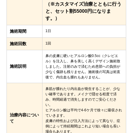
（※カスタマイズ治療とともに行う
と、セット割55000円になりま
す。）
施術期間
1日
施術回数
1回
鼻の皮膚に硬いヒアルロン酸0.5cc（クレビエ
ル）を注入し、鼻を美しく高くデザイン施術致
施術説明
しました。注射のみで済むため患部への負担が
少なく傷跡も残りません。施術後の写真は術直
後で、内出血も腫れもありません。
鼻筋が腫れたり内出血が発生することが、少な
い確率であります。メイクで隠せる程度で済
み、時間経過で消失しますのでご安心くださ
い。
ヒアルロン酸は平均で4-6ケ月で徐々に吸収され
治療内容につい
ていきます。
て
皮膚の特性および注入方法によって異なり、症
例によって持続期間はこれより短い場合も長い
場合もあります。