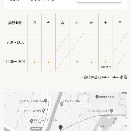
診察時間
月
火
水
木
金
土
日
9:50〜13:00
○
○
○
○
14:50〜19:00
○
○
○
○
△
18:00まで
※
臨時休診は
Information
参照