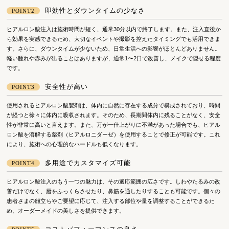
即効性とダウンタイムの少なさ
POINT2
ヒアルロン酸注入は施術時間が短く、通常30分以内で終了します。また、注入直後か
ら効果を実感できるため、大切なイベントや撮影を控えたタイミングでも活用できま
す。さらに、ダウンタイムが少ないため、日常生活への影響がほとんどありません。
軽い腫れや赤みが出ることはありますが、通常1〜2日で改善し、メイクで隠せる程度
です。
安全性が高い
POINT3
使用されるヒアルロン酸製剤は、体内に自然に存在する成分で構成されており、時間
が経つと徐々に体内に吸収されます。そのため、長期間体内に残ることがなく、安全
性が非常に高いと言えます。また、万が一仕上がりに不満があった場合でも、ヒアル
ロン酸を溶解する薬剤（ヒアルロニダーゼ）を使用することで修正が可能です。これ
により、施術への心理的なハードルも低くなります。
多用途でカスタマイズ可能
POINT4
ヒアルロン酸注入のもう一つの魅力は、その適応範囲の広さです。しわやたるみの改
善だけでなく、唇をふっくらさせたり、鼻筋を通したりすることも可能です。個々の
患者さまの顔立ちやご要望に応じて、注入する部位や量を調整することができるた
め、オーダーメイドの美しさを提供できます。