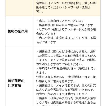
処置当日はアルコールの摂取を控え、激しい運
動を避けてください（シャワー浴・洗顔は
可）。
・痛み、内出血のリスクがございます
・施術直後は針跡が目立つ場合がございます
・ヒアルロン酸によるアレルギー反応が出る場
施術の副作用
合がございます
・赤みや化膿、皮膜形成（しこり）が起こる場
合がございます
・施術直後に腫れなどは特にありません。注射
した部位にごく稀に内出血が発生することがあ
りますが、メイクで隠せる程度で済み、時間経
過で消失しますのでご安心ください。
・平均で1～2年程度持続し徐々に吸収されてい
きます。
効果には個人差があり、持続期間はこれより短
施術前後の
い場合も長い場合もあります。
注意事項
・施術直後よりメイク可能ですが、目元の針穴
に入り込み色素沈着になる可能性もあるので、
目元の一部のみメイクは避けてください。
・施術当日は体が温まる行為（長時間の入浴や
サウナ等）は内出血を助長する可能性があるた