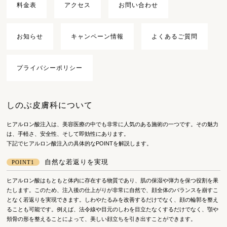
料金表
アクセス
お問い合わせ
お知らせ
キャンペーン情報
よくあるご質問
プライバシーポリシー
しのぶ皮膚科について
ヒアルロン酸注入は、美容医療の中でも非常に人気のある施術の一つです。その魅力
は、手軽さ、安全性、そして即効性にあります。
下記でヒアルロン酸注入の具体的なPOINTを解説します。
自然な若返りを実現
POINT1
ヒアルロン酸はもともと体内に存在する物質であり、肌の保湿や弾力を保つ役割を果
たします。このため、注入後の仕上がりが非常に自然で、顔全体のバランスを崩すこ
となく若返りを実現できます。しわやたるみを改善するだけでなく、顔の輪郭を整え
ることも可能です。例えば、法令線や目元のしわを目立たなくするだけでなく、顎や
頬骨の形を整えることによって、美しい顔立ちを引き出すことができます。