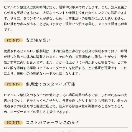
ヒアルロン酸注入は施術時間が短く、通常30分以内で終了します。また、注入直後か
ら効果を実感できるため、大切なイベントや撮影を控えたタイミングでも活用できま
す。さらに、ダウンタイムが少ないため、日常生活への影響がほとんどありません。
軽い腫れや赤みが出ることはありますが、通常1〜2日で改善し、メイクで隠せる程度
です。
安全性が高い
POINT3
使用されるヒアルロン酸製剤は、体内に自然に存在する成分で構成されており、時間
が経つと徐々に体内に吸収されます。そのため、長期間体内に残ることがなく、安全
性が非常に高いと言えます。また、万が一仕上がりに不満があった場合でも、ヒアル
ロン酸を溶解する薬剤（ヒアルロニダーゼ）を使用することで修正が可能です。これ
により、施術への心理的なハードルも低くなります。
多用途でカスタマイズ可能
POINT4
ヒアルロン酸注入のもう一つの魅力は、その適応範囲の広さです。しわやたるみの改
善だけでなく、唇をふっくらさせたり、鼻筋を通したりすることも可能です。個々の
患者さまの顔立ちやご要望に応じて、注入する部位や量を調整することができるた
め、オーダーメイドの美しさを提供できます。
コストパフォーマンスの良さ
POINT5