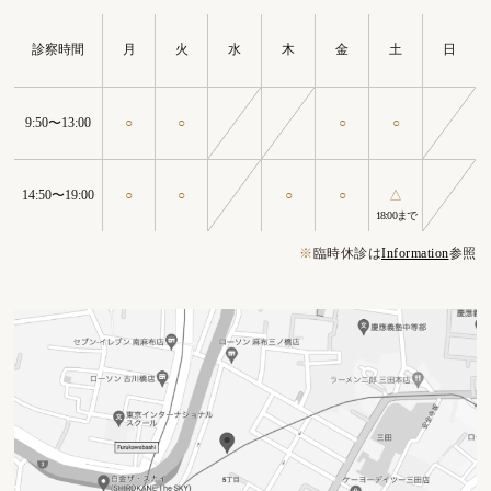
診察時間
月
火
水
木
金
土
日
9:50〜13:00
○
○
○
○
14:50〜19:00
○
○
○
○
△
18:00まで
※
臨時休診は
Information
参照