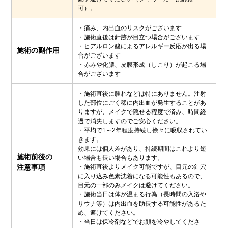
可）。
・痛み、内出血のリスクがございます
・施術直後は針跡が目立つ場合がございます
・ヒアルロン酸によるアレルギー反応が出る場
施術の副作用
合がございます
・赤みや化膿、皮膜形成（しこり）が起こる場
合がございます
・施術直後に腫れなどは特にありません。注射
した部位にごく稀に内出血が発生することがあ
りますが、メイクで隠せる程度で済み、時間経
過で消失しますのでご安心ください。
・平均で1～2年程度持続し徐々に吸収されてい
きます。
効果には個人差があり、持続期間はこれより短
施術前後の
い場合も長い場合もあります。
注意事項
・施術直後よりメイク可能ですが、目元の針穴
に入り込み色素沈着になる可能性もあるので、
目元の一部のみメイクは避けてください。
・施術当日は体が温まる行為（長時間の入浴や
サウナ等）は内出血を助長する可能性があるた
め、避けてください。
・当日は保冷剤などでお顔を冷やしてくださ