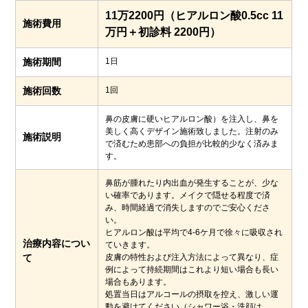
11万2200円（ヒアルロン酸0.5cc 11
施術費用
万円＋初診料 2200円）
施術期間
1日
施術回数
1回
鼻の皮膚に硬いヒアルロン酸）を注入し、鼻を
美しく高くデザイン施術致しました。注射のみ
施術説明
で済むため患部への負担が比較的少なく済みま
す。
鼻筋が腫れたり内出血が発生することが、少な
い確率であります。メイクで隠せる程度で済
み、時間経過で消失しますのでご安心くださ
い。
ヒアルロン酸は平均で4-6ケ月で徐々に吸収され
治療内容につい
ていきます。
て
皮膚の特性および注入方法によって異なり、症
例によって持続期間はこれより短い場合も長い
場合もあります。
処置当日はアルコールの摂取を控え、激しい運
動を避けてください（シャワー浴・洗顔は