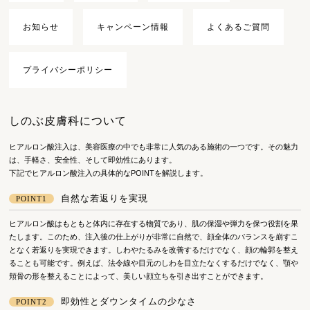
お知らせ
キャンペーン情報
よくあるご質問
プライバシーポリシー
しのぶ皮膚科について
ヒアルロン酸注入は、美容医療の中でも非常に人気のある施術の一つです。その魅力
は、手軽さ、安全性、そして即効性にあります。
下記でヒアルロン酸注入の具体的なPOINTを解説します。
自然な若返りを実現
POINT1
ヒアルロン酸はもともと体内に存在する物質であり、肌の保湿や弾力を保つ役割を果
たします。このため、注入後の仕上がりが非常に自然で、顔全体のバランスを崩すこ
となく若返りを実現できます。しわやたるみを改善するだけでなく、顔の輪郭を整え
ることも可能です。例えば、法令線や目元のしわを目立たなくするだけでなく、顎や
頬骨の形を整えることによって、美しい顔立ちを引き出すことができます。
即効性とダウンタイムの少なさ
POINT2