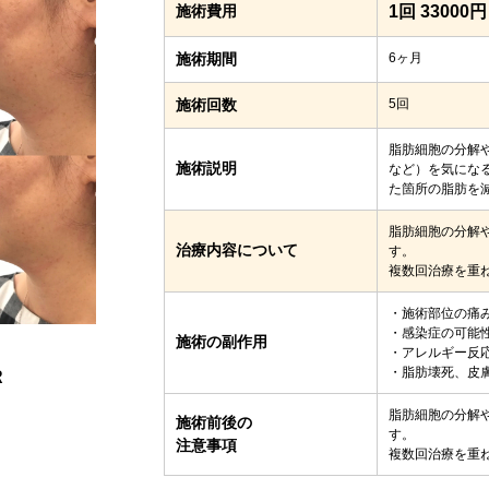
施術費用
1回 33000円
施術期間
6ヶ月
施術回数
5回
脂肪細胞の分解
施術説明
など）を気にな
た箇所の脂肪を
脂肪細胞の分解
治療内容について
す。
複数回治療を重
・施術部位の痛
・感染症の可能
施術の副作用
・アレルギー反
・脂肪壊死、皮
R
脂肪細胞の分解
施術前後の
す。
注意事項
複数回治療を重