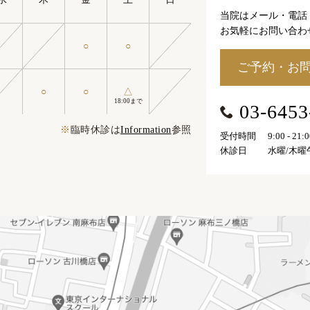
当院はメール・電話
お気軽にお問い合わ
○
○
ご予約・お
○
○
△
18:00まで
03-6453
※
臨時休診は
Information
参照
受付時間
9:00 - 21:
休診日
水曜/木曜