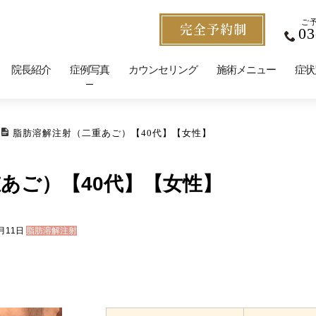
ご
03
院長紹介
症例写真
カウンセリング
施術メニュー
症状
脂肪溶解注射（二重あご）【40代】【女性】
あご）【40代】【女性】
月11日
脂肪溶解注射