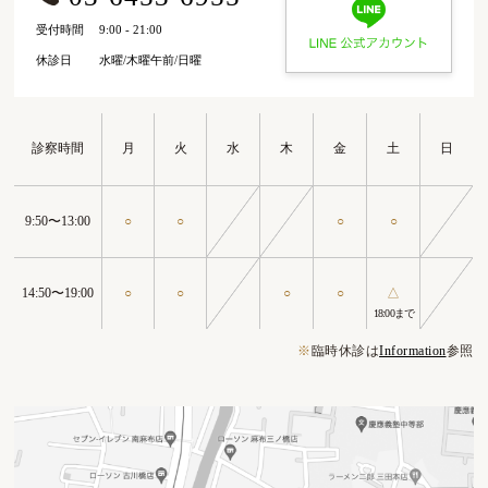
受付時間
9:00 - 21:00
休診日
水曜/木曜午前/日曜
診察時間
月
火
水
木
金
土
日
9:50〜13:00
○
○
○
○
14:50〜19:00
○
○
○
○
△
18:00まで
※
臨時休診は
Information
参照