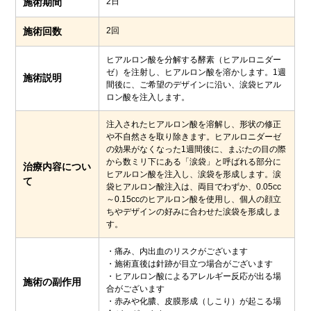
施術期間
2日
施術回数
2回
ヒアルロン酸を分解する酵素（ヒアルロニダー
ゼ）を注射し、ヒアルロン酸を溶かします。1週
施術説明
間後に、ご希望のデザインに沿い、涙袋ヒアル
ロン酸を注入します。
注入されたヒアルロン酸を溶解し、形状の修正
や不自然さを取り除きます。ヒアルロニダーゼ
の効果がなくなった1週間後に、まぶたの目の際
から数ミリ下にある「涙袋」と呼ばれる部分に
治療内容につい
ヒアルロン酸を注入し、涙袋を形成します。涙
て
袋ヒアルロン酸注入は、両目でわずか、0.05cc
～0.15ccのヒアルロン酸を使用し、個人の顔立
ちやデザインの好みに合わせた涙袋を形成しま
す。
・痛み、内出血のリスクがございます
・施術直後は針跡が目立つ場合がございます
・ヒアルロン酸によるアレルギー反応が出る場
施術の副作用
合がございます
・赤みや化膿、皮膜形成（しこり）が起こる場