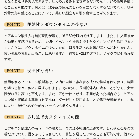
となく若返りを実現できます。しわやたるみを改善するだけでなく、顔の輪郭を整え
ることも可能です。例えば、法令線や目元のしわを目立たなくするだけでなく、顎や
頬骨の形を整えることによって、美しい顔立ちを引き出すことができます。
即効性とダウンタイムの少なさ
POINT2
ヒアルロン酸注入は施術時間が短く、通常30分以内で終了します。また、注入直後か
ら効果を実感できるため、大切なイベントや撮影を控えたタイミングでも活用できま
す。さらに、ダウンタイムが少ないため、日常生活への影響がほとんどありません。
軽い腫れや赤みが出ることはありますが、通常1〜2日で改善し、メイクで隠せる程度
です。
安全性が高い
POINT3
使用されるヒアルロン酸製剤は、体内に自然に存在する成分で構成されており、時間
が経つと徐々に体内に吸収されます。そのため、長期間体内に残ることがなく、安全
性が非常に高いと言えます。また、万が一仕上がりに不満があった場合でも、ヒアル
ロン酸を溶解する薬剤（ヒアルロニダーゼ）を使用することで修正が可能です。これ
により、施術への心理的なハードルも低くなります。
多用途でカスタマイズ可能
POINT4
ヒアルロン酸注入のもう一つの魅力は、その適応範囲の広さです。しわやたるみの改
善だけでなく、唇をふっくらさせたり、鼻筋を通したりすることも可能です。個々の