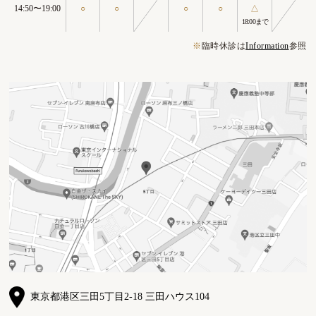
14:50〜19:00
○
○
○
○
△
18:00まで
※
臨時休診は
Information
参照
東京都港区三田5丁目2-18 三田ハウス104