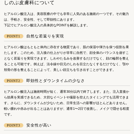
しのぶ皮膚科について
ヒアルロン酸注入は、美容医療の中でも非常に人気のある施術の一つです。その魅力
は、手軽さ、安全性、そして即効性にあります。
下記でヒアルロン酸注入の具体的なPOINTを解説します。
自然な若返りを実現
POINT1
ヒアルロン酸はもともと体内に存在する物質であり、肌の保湿や弾力を保つ役割を果
たします。このため、注入後の仕上がりが非常に自然で、顔全体のバランスを崩すこ
となく若返りを実現できます。しわやたるみを改善するだけでなく、顔の輪郭を整え
ることも可能です。例えば、法令線や目元のしわを目立たなくするだけでなく、顎や
頬骨の形を整えることによって、美しい顔立ちを引き出すことができます。
即効性とダウンタイムの少なさ
POINT2
ヒアルロン酸注入は施術時間が短く、通常30分以内で終了します。また、注入直後か
ら効果を実感できるため、大切なイベントや撮影を控えたタイミングでも活用できま
す。さらに、ダウンタイムが少ないため、日常生活への影響がほとんどありません。
軽い腫れや赤みが出ることはありますが、通常1〜2日で改善し、メイクで隠せる程度
です。
安全性が高い
POINT3