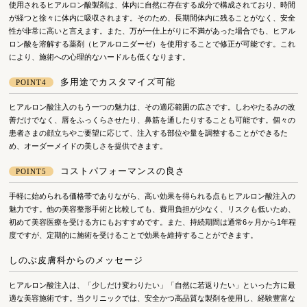
使用されるヒアルロン酸製剤は、体内に自然に存在する成分で構成されており、時間
が経つと徐々に体内に吸収されます。そのため、長期間体内に残ることがなく、安全
性が非常に高いと言えます。また、万が一仕上がりに不満があった場合でも、ヒアル
ロン酸を溶解する薬剤（ヒアルロニダーゼ）を使用することで修正が可能です。これ
により、施術への心理的なハードルも低くなります。
多用途でカスタマイズ可能
POINT4
ヒアルロン酸注入のもう一つの魅力は、その適応範囲の広さです。しわやたるみの改
善だけでなく、唇をふっくらさせたり、鼻筋を通したりすることも可能です。個々の
患者さまの顔立ちやご要望に応じて、注入する部位や量を調整することができるた
め、オーダーメイドの美しさを提供できます。
コストパフォーマンスの良さ
POINT5
手軽に始められる価格帯でありながら、高い効果を得られる点もヒアルロン酸注入の
魅力です。他の美容整形手術と比較しても、費用負担が少なく、リスクも低いため、
初めて美容医療を受ける方にもおすすめです。また、持続期間は通常6ヶ月から1年程
度ですが、定期的に施術を受けることで効果を維持することができます。
しのぶ皮膚科からのメッセージ
ヒアルロン酸注入は、「少しだけ変わりたい」「自然に若返りたい」といった方に最
適な美容施術です。当クリニックでは、安全かつ高品質な製剤を使用し、経験豊富な