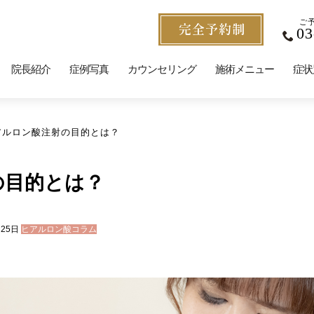
ご
03
院長紹介
症例写真
カウンセリング
施術メニュー
症状
アルロン酸注射の目的とは？
の目的とは？
25日
ヒアルロン酸コラム