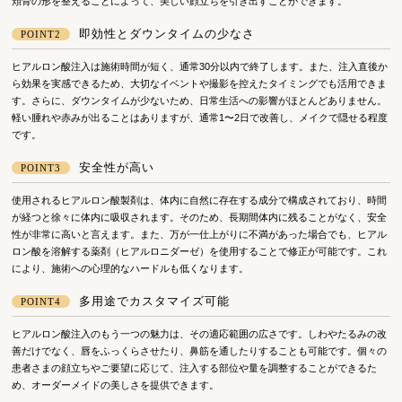
頬骨の形を整えることによって、美しい顔立ちを引き出すことができます。
即効性とダウンタイムの少なさ
POINT2
ヒアルロン酸注入は施術時間が短く、通常30分以内で終了します。また、注入直後か
ら効果を実感できるため、大切なイベントや撮影を控えたタイミングでも活用できま
す。さらに、ダウンタイムが少ないため、日常生活への影響がほとんどありません。
軽い腫れや赤みが出ることはありますが、通常1〜2日で改善し、メイクで隠せる程度
です。
安全性が高い
POINT3
使用されるヒアルロン酸製剤は、体内に自然に存在する成分で構成されており、時間
が経つと徐々に体内に吸収されます。そのため、長期間体内に残ることがなく、安全
性が非常に高いと言えます。また、万が一仕上がりに不満があった場合でも、ヒアル
ロン酸を溶解する薬剤（ヒアルロニダーゼ）を使用することで修正が可能です。これ
により、施術への心理的なハードルも低くなります。
多用途でカスタマイズ可能
POINT4
ヒアルロン酸注入のもう一つの魅力は、その適応範囲の広さです。しわやたるみの改
善だけでなく、唇をふっくらさせたり、鼻筋を通したりすることも可能です。個々の
患者さまの顔立ちやご要望に応じて、注入する部位や量を調整することができるた
め、オーダーメイドの美しさを提供できます。