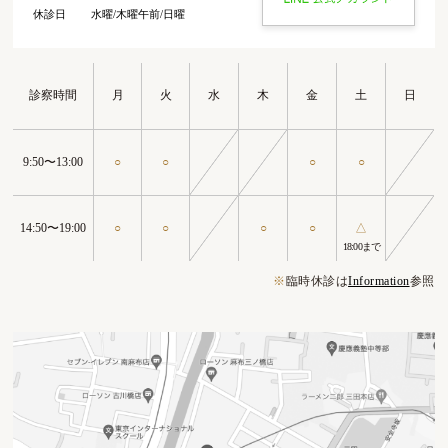
休診日
水曜/木曜午前/日曜
診察時間
月
火
水
木
金
土
日
9:50〜13:00
○
○
○
○
14:50〜19:00
○
○
○
○
△
18:00まで
※
臨時休診は
Information
参照