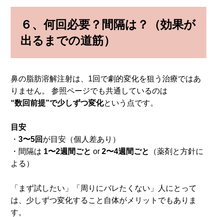
６、
何回必要？間隔は？（効果が
出るまでの道筋）
鼻の脂肪溶解注射は、1回で劇的変化を狙う治療ではあ
りません。 参照ページでも共通しているのは
“数回前提”で少しずつ変化
という点です。
目安
・
3〜5回
が目安（個人差あり）
・間隔は
1〜2週間ごと
or
2〜4週間ごと
（薬剤と方針に
よる）
「まず試したい」「周りにバレたくない」人にとって
は、少しずつ変化すること自体がメリットでもありま
す。