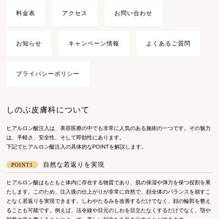
料金表
アクセス
お問い合わせ
お知らせ
キャンペーン情報
よくあるご質問
プライバシーポリシー
しのぶ皮膚科について
ヒアルロン酸注入は、美容医療の中でも非常に人気のある施術の一つです。その魅力
は、手軽さ、安全性、そして即効性にあります。
下記でヒアルロン酸注入の具体的なPOINTを解説します。
自然な若返りを実現
POINT1
ヒアルロン酸はもともと体内に存在する物質であり、肌の保湿や弾力を保つ役割を果
たします。このため、注入後の仕上がりが非常に自然で、顔全体のバランスを崩すこ
となく若返りを実現できます。しわやたるみを改善するだけでなく、顔の輪郭を整え
ることも可能です。例えば、法令線や目元のしわを目立たなくするだけでなく、顎や