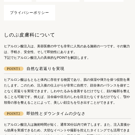
プライバシーポリシー
しのぶ皮膚科について
ヒアルロン酸注入は、美容医療の中でも非常に人気のある施術の一つです。その魅力
は、手軽さ、安全性、そして即効性にあります。
下記でヒアルロン酸注入の具体的なPOINTを解説します。
自然な若返りを実現
POINT1
ヒアルロン酸はもともと体内に存在する物質であり、肌の保湿や弾力を保つ役割を果
たします。このため、注入後の仕上がりが非常に自然で、顔全体のバランスを崩すこ
となく若返りを実現できます。しわやたるみを改善するだけでなく、顔の輪郭を整え
ることも可能です。例えば、法令線や目元のしわを目立たなくするだけでなく、顎や
頬骨の形を整えることによって、美しい顔立ちを引き出すことができます。
即効性とダウンタイムの少なさ
POINT2
ヒアルロン酸注入は施術時間が短く、通常30分以内で終了します。また、注入直後か
ら効果を実感できるため、大切なイベントや撮影を控えたタイミングでも活用できま