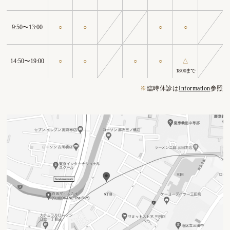
9:50〜13:00
○
○
○
○
14:50〜19:00
○
○
○
○
△
18:00まで
※
臨時休診は
Information
参照