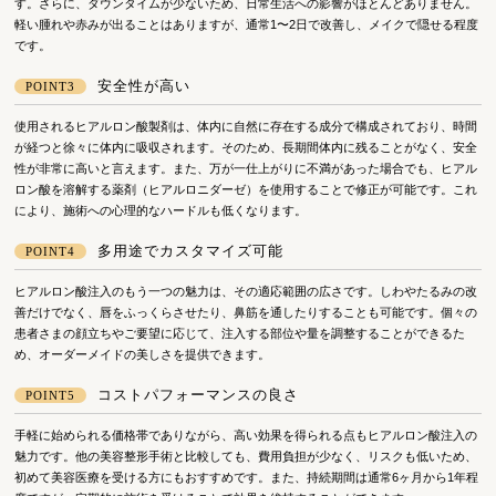
す。さらに、ダウンタイムが少ないため、日常生活への影響がほとんどありません。
軽い腫れや赤みが出ることはありますが、通常1〜2日で改善し、メイクで隠せる程度
です。
安全性が高い
POINT3
使用されるヒアルロン酸製剤は、体内に自然に存在する成分で構成されており、時間
が経つと徐々に体内に吸収されます。そのため、長期間体内に残ることがなく、安全
性が非常に高いと言えます。また、万が一仕上がりに不満があった場合でも、ヒアル
ロン酸を溶解する薬剤（ヒアルロニダーゼ）を使用することで修正が可能です。これ
により、施術への心理的なハードルも低くなります。
多用途でカスタマイズ可能
POINT4
ヒアルロン酸注入のもう一つの魅力は、その適応範囲の広さです。しわやたるみの改
善だけでなく、唇をふっくらさせたり、鼻筋を通したりすることも可能です。個々の
患者さまの顔立ちやご要望に応じて、注入する部位や量を調整することができるた
め、オーダーメイドの美しさを提供できます。
コストパフォーマンスの良さ
POINT5
手軽に始められる価格帯でありながら、高い効果を得られる点もヒアルロン酸注入の
魅力です。他の美容整形手術と比較しても、費用負担が少なく、リスクも低いため、
初めて美容医療を受ける方にもおすすめです。また、持続期間は通常6ヶ月から1年程