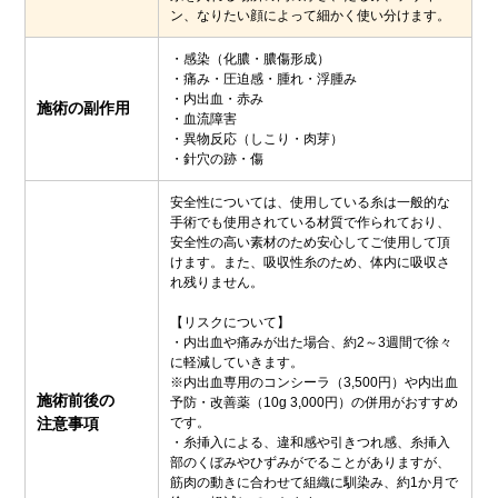
ン、なりたい顔によって細かく使い分けます。
・感染（化膿・膿傷形成）
・痛み・圧迫感・腫れ・浮腫み
・内出血・赤み
施術の副作用
・血流障害
・異物反応（しこり・肉芽）
・針穴の跡・傷
安全性については、使用している糸は一般的な
手術でも使用されている材質で作られており、
安全性の高い素材のため安心してご使用して頂
けます。また、吸収性糸のため、体内に吸収さ
れ残りません。
【リスクについて】
・内出血や痛みが出た場合、約2～3週間で徐々
に軽減していきます。
※内出血専用のコンシーラ（3,500円）や内出血
施術前後の
予防・改善薬（10g 3,000円）の併用がおすすめ
注意事項
です。
・糸挿入による、違和感や引きつれ感、糸挿入
部のくぼみやひずみがでることがありますが、
筋肉の動きに合わせて組織に馴染み、約1か月で