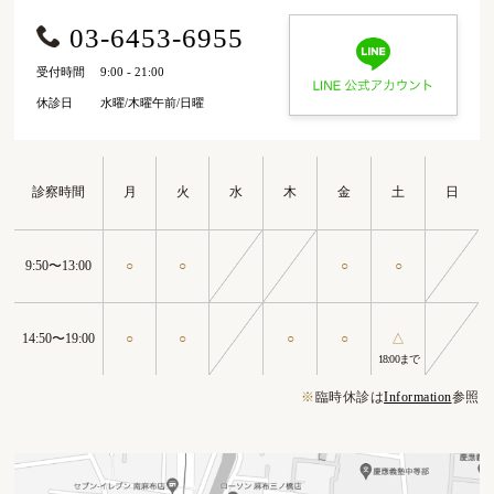
03-6453-6955
受付時間
9:00 - 21:00
休診日
水曜/木曜午前/日曜
診察時間
月
火
水
木
金
土
日
9:50〜13:00
○
○
○
○
14:50〜19:00
○
○
○
○
△
18:00まで
※
臨時休診は
Information
参照