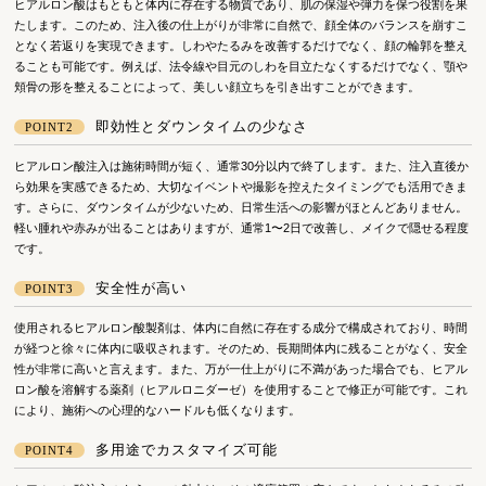
ヒアルロン酸はもともと体内に存在する物質であり、肌の保湿や弾力を保つ役割を果
たします。このため、注入後の仕上がりが非常に自然で、顔全体のバランスを崩すこ
となく若返りを実現できます。しわやたるみを改善するだけでなく、顔の輪郭を整え
ることも可能です。例えば、法令線や目元のしわを目立たなくするだけでなく、顎や
頬骨の形を整えることによって、美しい顔立ちを引き出すことができます。
即効性とダウンタイムの少なさ
POINT2
ヒアルロン酸注入は施術時間が短く、通常30分以内で終了します。また、注入直後か
ら効果を実感できるため、大切なイベントや撮影を控えたタイミングでも活用できま
す。さらに、ダウンタイムが少ないため、日常生活への影響がほとんどありません。
軽い腫れや赤みが出ることはありますが、通常1〜2日で改善し、メイクで隠せる程度
です。
安全性が高い
POINT3
使用されるヒアルロン酸製剤は、体内に自然に存在する成分で構成されており、時間
が経つと徐々に体内に吸収されます。そのため、長期間体内に残ることがなく、安全
性が非常に高いと言えます。また、万が一仕上がりに不満があった場合でも、ヒアル
ロン酸を溶解する薬剤（ヒアルロニダーゼ）を使用することで修正が可能です。これ
により、施術への心理的なハードルも低くなります。
多用途でカスタマイズ可能
POINT4