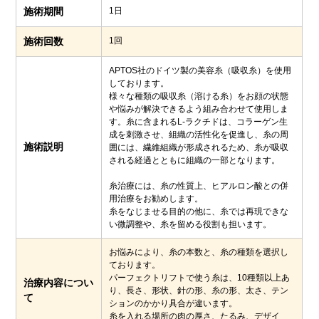
施術期間
1日
施術回数
1回
APTOS社のドイツ製の美容糸（吸収糸）を使用
しております。
様々な種類の吸収糸（溶ける糸）をお顔の状態
や悩みが解決できるよう組み合わせて使用しま
す。糸に含まれるL-ラクチドは、コラーゲン生
成を刺激させ、組織の活性化を促進し、糸の周
施術説明
囲には、繊維組織が形成されるため、糸が吸収
される経過とともに組織の一部となります。
糸治療には、糸の性質上、ヒアルロン酸との併
用治療をお勧めします。
糸をなじませる目的の他に、糸では再現できな
い微調整や、糸を留める役割も担います。
お悩みにより、糸の本数と、糸の種類を選択し
ております。
パーフェクトリフトで使う糸は、10種類以上あ
治療内容につい
り、長さ、形状、針の形、糸の形、太さ、テン
て
ションのかかり具合が違います。
糸を入れる場所の肉の厚さ、たるみ、デザイ